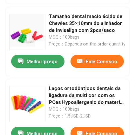
Tamanho dental macio ácido de
Chewies 35×10mm do alinhador
de Invisalign com 2pcs/saco
MOQ：100bags
Preço：Depends on the order quantity
Melhor preço
Fale Conosco
Laços ortodônticos dentais da
ligadura da multi cor com os
PCes Hypoallergenic do material
40/saco
MOQ：100bags
Preço：1.5USD-2USD
Melhor preço
Fale Conosco