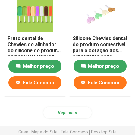
Fruto dental de
Silicone Chewies dental
Chewies do alinhador
do produto comestível
do silicone do produto
para o coração dos
comestível Flavored
alinhadores dado
com punho
forma com punho
Melhor preço
Melhor preço
Fale Conosco
Fale Conosco
Veja mais
Casa
Mapa do Site
Fale Conosco
Desktop Site