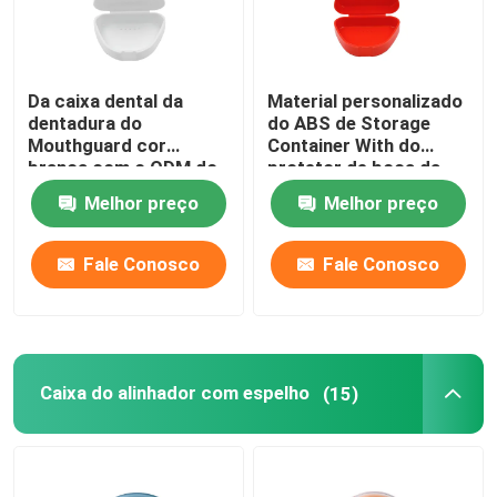
Da caixa dental da
Material personalizado
dentadura do
do ABS de Storage
Mouthguard cor
Container With do
branca com o ODM do
protetor de boca da
OEM dos furos de
dentadura
Melhor preço
Melhor preço
respiradouro
Fale Conosco
Fale Conosco
Caixa do alinhador com espelho
(15)