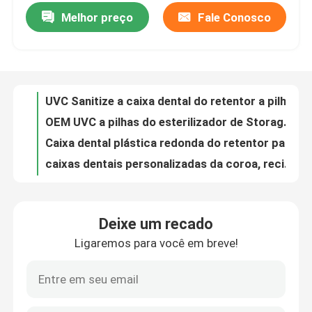
Melhor preço
Fale Conosco
UVC Sanitize a caixa dental do retentor a pilhas para o alinhador de Invisalign
OEM UVC a pilhas do esterilizador de Storage Container With do protetor de boca
Excursão da fábrica
Caixa dental plástica redonda do retentor para o armazenamento invisível das cintas
caixas dentais personalizadas da coroa, recipiente dos dentes falsos com espuma 1 polegada um tamanho de 2 polegadas
Controle da qualidade
Caixa dental transparente da coroa para o folheado que embala 100mm×60mm×23mm
Abridor de boca dental ortodôntico para o alvejante de limpeza oral dos dentes
Contacte-nos
Material bonito fino portátil do silicone da categoria de Foof do suporte do retentor com espelho
Suporte dental pequeno do caso de Invisalign, caixa preta do retentor para viajar
Peça umas citações
Logo Aligner Case With Mirror personalizado, caixas personalizadas pretas do retentor
Caixa durável pequena do alinhador com material do silicone do produto comestível do ABS do espelho
Caixa dental da coroa
Deixe um recado
Caixa ortodôntica do alinhador com espelho 3 camadas portáteis para viajar
Ligaremos para você em breve!
Caixas dentais transparentes da coroa para o ODM do OEM do transporte da ponte da unidade
Caixa dental do retentor
Caixas dentais Lockable plásticas da coroa do laboratório com membranas claras
Caixa transparente do dente da membrana para o laboratório Dentale 10cm×10cm×4cm
Caixa dental da dentadura
Caixa dental personalizada da coroa do armazenamento da dentadura com membranas claras