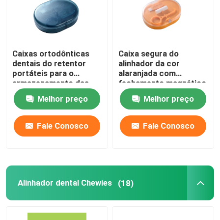
Caixas ortodônticas
Caixa segura do
dentais do retentor
alinhador da cor
portáteis para o
alaranjada com
armazenamento das
fechamento magnético
cintas
do espelho
Melhor preço
Melhor preço
Fale Conosco
Fale Conosco
Alinhador dental Chewies
(18)