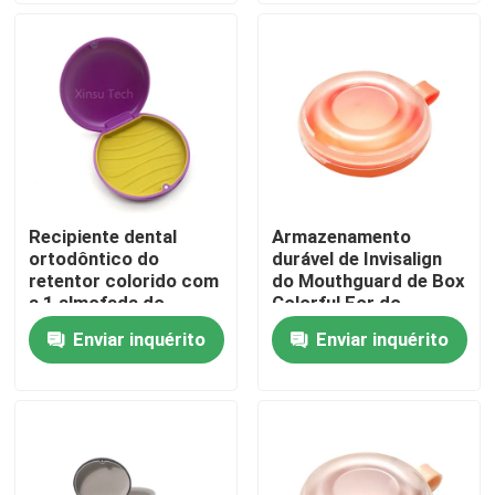
Excursão da fábrica
Controle da qualidade
Contacte-nos
Recipiente dental
Armazenamento
ortodôntico do
durável de Invisalign
Peça umas citações
retentor colorido com
do Mouthguard de Box
a 1 almofada do
Colorful For do
silicone
protetor de boca
Enviar inquérito
Enviar inquérito
Caixa dental da coroa
Caixa dental do retentor
Caixa dental da dentadura