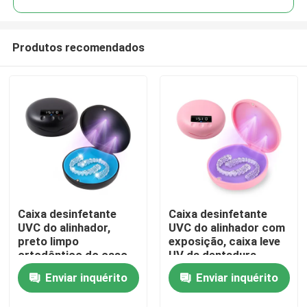
Produtos recomendados
Caixa desinfetante
Caixa desinfetante
Casa
UVC do alinhador,
UVC do alinhador com
preto limpo
exposição, caixa leve
ortodôntico do caso
UV da dentadura
Produtos
magro
Enviar inquérito
Enviar inquérito
Sobre nós