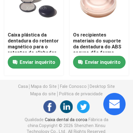
Caixa do alinhador com espelho
Alinhador dental Chewies
Caixa plástica da
Os recipientes
dentadura do retentor
materiais do suporte
magnético para o
da dentadura do ABS
retentor do alinhador
seguro dão forma
Removedor ortodôntico do alinhador
de Invisalign
circularmente para o
Enviar inquérito
Enviar inquérito
armazenamento do
alinhador
Articulators dentais do laboratório
Casa
Mapa do Site
Fale Conosco
Desktop Site
Laços ortodônticos da ligadura
Mapa do site
Política de privacidade
Jogo ortodôntico do cuidado
Qualidade
Caixa dental da coroa
Fábrica da
china.Copyright © 2026 Shenzhen Xinsu
abridor de boca dental
Technology Co., Ltd.. All Rights Reserved.