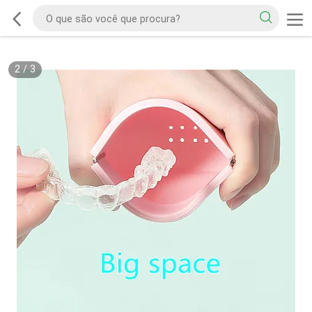
2
/
3